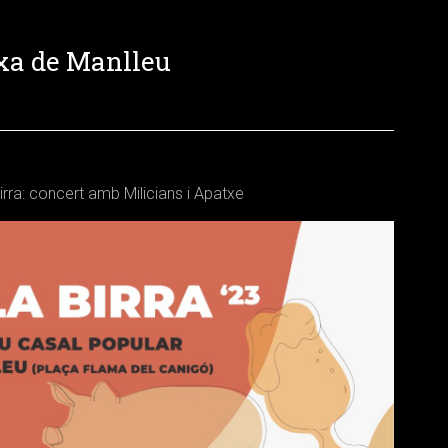
ixa de Manlleu
irra: concert amb Milicians i Apatxe