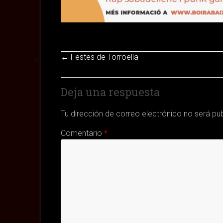
←
Festes de Torroella
Deja una respuesta
Tu dirección de correo electrónico no será pu
Comentario
*