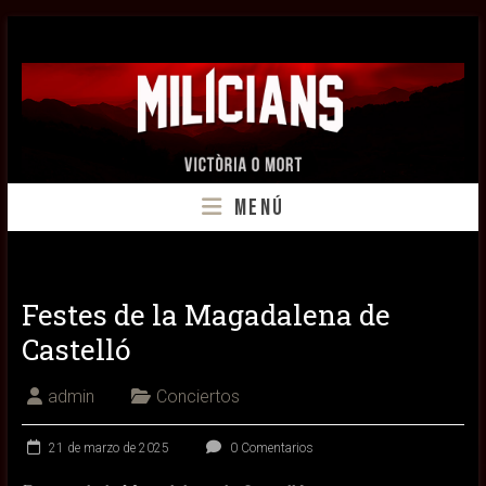
Saltar
Milícians
al
contenido
–
Milicians
Garrotxa
Menú
Streetpunk
Festes de la Magadalena de
Castelló
admin
Conciertos
21 de marzo de 2025
0 Comentarios